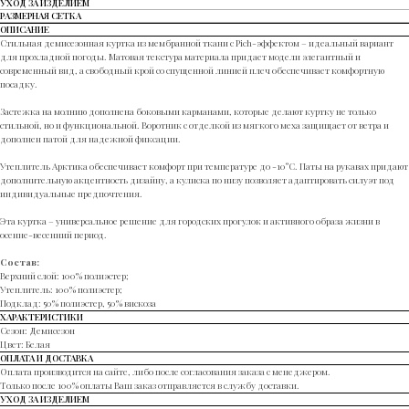
УХОД ЗА ИЗДЕЛИЕМ
РАЗМЕРНАЯ СЕТКА
ОПИСАНИЕ
Стильная демисезонная куртка из мембранной ткани с Pich-эффектом – идеальный вариант
для прохладной погоды. Матовая текстура материала придает модели элегантный и
современный вид, а свободный крой со спущенной линией плеч обеспечивает комфортную
посадку.
Застежка на молнию дополнена боковыми карманами, которые делают куртку не только
стильной, но и функциональной. Воротник с отделкой из мягкого меха защищает от ветра и
дополнен патой для надежной фиксации.
Утеплитель Арктика обеспечивает комфорт при температуре до -10°C. Паты на рукавах придают
дополнительную акцентность дизайну, а кулиска по низу позволяет адаптировать силуэт под
индивидуальные предпочтения.
Эта куртка – универсальное решение для городских прогулок и активного образа жизни в
осенне-весенний период.
Cостав:
Верхний слой: 100% полиэстер;
Утеплитель: 100% полиэстер;
Подклад: 50% полиэстер, 50% вискоза
ХАРАКТЕРИСТИКИ
Сезон: Демисезон
Цвет: Белая
ОПЛАТА И ДОСТАВКА
Оплата производится на сайте, либо после согласования заказа с менеджером.
Только после 100% оплаты Ваш заказ отправляется в службу доставки.
УХОД ЗА ИЗДЕЛИЕМ