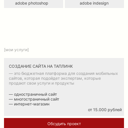
— одностраничный сайт
— многостраничный сайт
— интернет-магазин
— личный кабинет
от 30.000 рублей
Обсудить проект
ДРУГИЕ УСЛУГИ
— в основном создаю сайты, но также
в мои услуги входят:
— презентации / гайды
— макеты на печать / логотип
— оформление соц.сетей
— карточки для маркетплейсов
Обсудить проект
Стоимость для каждого проекта рассчитывается
индивидуально в зависимости от объема работы