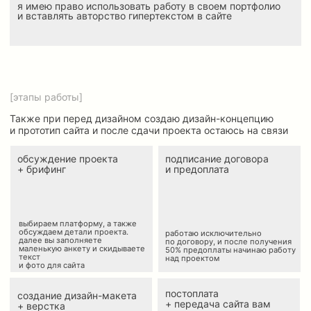
Обсудить проект
[телеграм]
[пинтерест]
согласие на обработку персональных данных
политика конфидициальности
согласие на рекламную рассылку
Самозанятая Ускова Маргарита Дмитриевна
ИНН 780247821232
margarita.uskova2017@yandex.ru
САЙТЫ
НА TILDA & TAPLINK