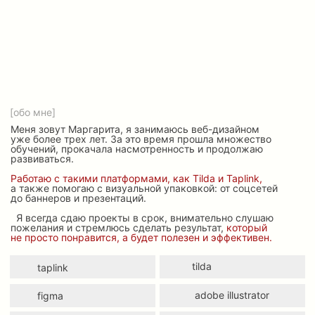
tilda
taplink
adobe illustrator
figma
adobe photoshop
adobe indesign
[мои услуги]
СОЗДАНИЕ САЙТА НА ТАПЛИНК
— это бюджетная платформа для создания мобильных
сайтов, которая подойдет экспертам, которые
продают свои услуги и продукты
— одностраничный сайт
— многостраничный сайт
— интернет-магазин
от 15.000 рублей
Обсудить проект
СОЗДАНИЕ САЙТА НА ТИЛЬДЕ
—это платформа для создания сайтов,
которая подойдет компаниям, экспертам