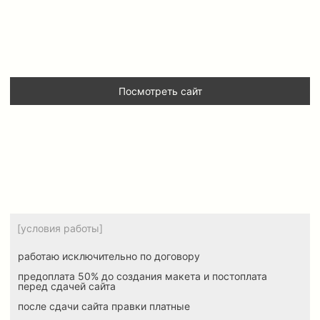
[отзывы]
[контакты]