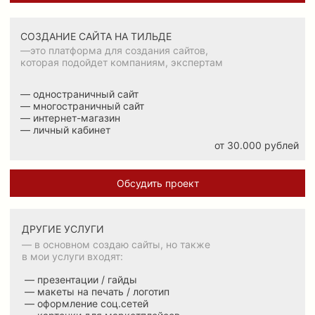
[мои сайты на тильде]
<- ->
Посмотреть сайт
Пос
[мои сайты на таплинк]
<- ->