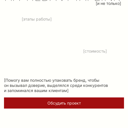
[Помогу вам полностью упаковать бренд, чтобы
он вызывал доверие, выделялся среди конкурентов
и запоминался вашим клиентам]
Обсудить проект
[обо мне]
Меня зовут Маргарита, я занимаюсь веб-дизайном
уже более трех лет. За это время прошла множество
обучений, прокачала насмотренность и продолжаю
развиваться.
Работаю с такими платформами, как Tilda и Taplink,
а также помогаю с визуальной упаковкой: от соцсетей
до баннеров и презентаций.
Я всегда сдаю проекты в срок, внимательно слушаю
пожелания и стремлюсь сделать результат,
который
не просто понравится, а будет полезен и эффективен.