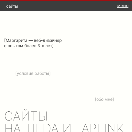
меню
сайты
[Маргарита — веб-дизайнер
с опытом более 3-х лет]
[условия работы]
[обо мне]
САЙТЫ
НА TILDA И TAPLINK
[и не только]
[этапы работы]
[стоимость]