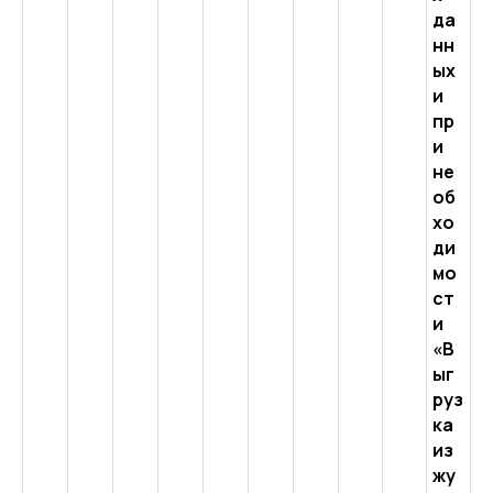
да
нн
ых
и
пр
и
не
об
хо
ди
мо
ст
и
«В
ыг
руз
ка
из
жу