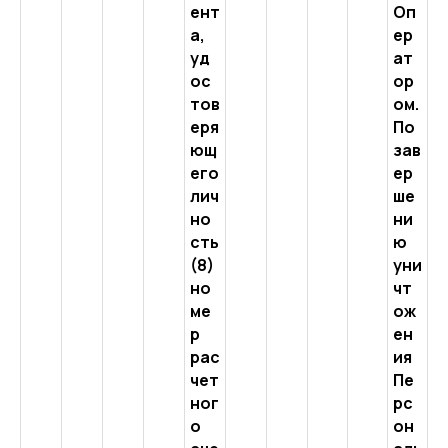
ент
Оп
а,
ер
уд
ат
ос
ор
тов
ом.
еря
По
ющ
зав
его
ер
лич
ше
но
ни
сть
ю
(8)
уни
но
чт
ме
ож
р
ен
рас
ия
чет
Пе
ног
рс
о
он