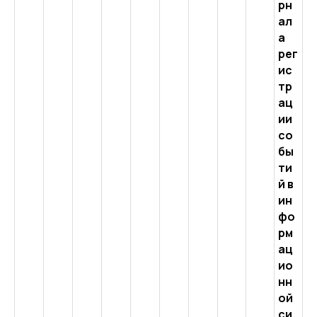
рн
ал
а
рег
ис
тр
ац
ии
со
бы
ти
й в
ин
фо
рм
ац
ио
нн
ой
си