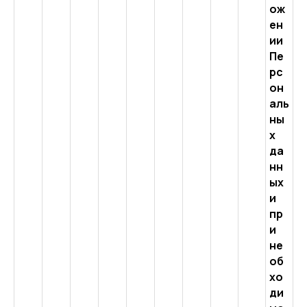
ож
ен
ии
Пе
рс
он
аль
ны
х
да
нн
ых
и
пр
и
не
об
хо
ди