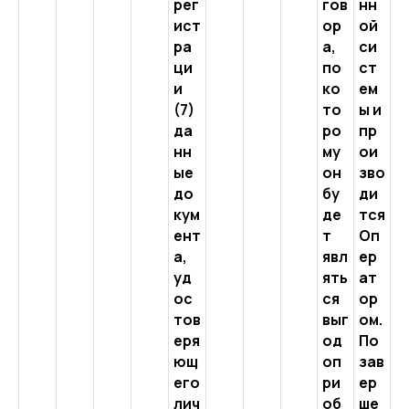
рег
гов
нн
ист
ор
ой
ра
а,
си
ци
по
ст
и
ко
ем
(7)
то
ы и
да
ро
пр
нн
му
ои
ые
он
зво
до
бу
ди
кум
де
тся
ент
т
Оп
а,
явл
ер
уд
ять
ат
ос
ся
ор
тов
выг
ом.
еря
од
По
ющ
оп
зав
его
ри
ер
лич
об
ше