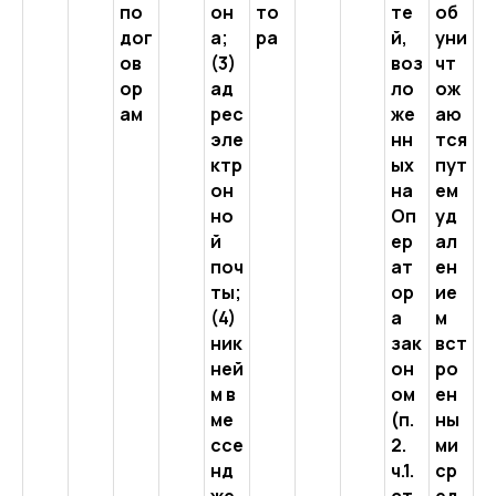
по
он
то
те
об
дог
а;
ра
й,
уни
ов
(3)
воз
чт
ор
ад
ло
ож
ам
рес
же
аю
эле
нн
тся
ктр
ых
пут
он
на
ем
но
Оп
уд
й
ер
ал
поч
ат
ен
ты;
ор
ие
(4)
а
м
ник
зак
вст
ней
он
ро
м в
ом
ен
ме
(п.
ны
ссе
2.
ми
нд
ч.1.
ср