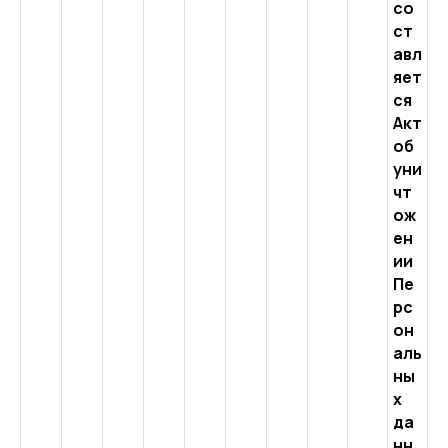
со
ст
авл
яет
ся
Акт
об
уни
чт
ож
ен
ии
Пе
рс
он
аль
ны
х
да
нн