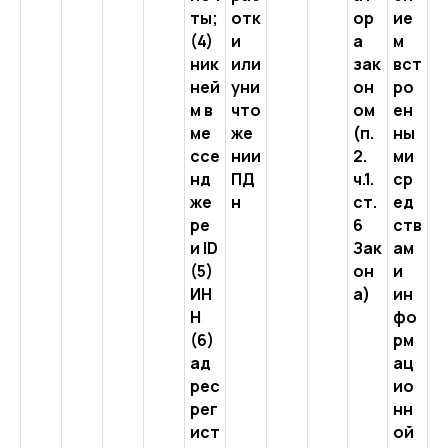
ты;
отк
ор
ие
(4)
и
а
м
ник
или
зак
вст
ней
уни
он
ро
м в
что
ом
ен
ме
же
(п.
ны
ссе
нии
2.
ми
нд
ПД
ч.1.
ср
же
н
ст.
ед
ре
6
ств
и ID
Зак
ам
(5)
он
и
ИН
а)
ин
Н
фо
(6)
рм
ад
ац
рес
ио
рег
нн
ист
ой