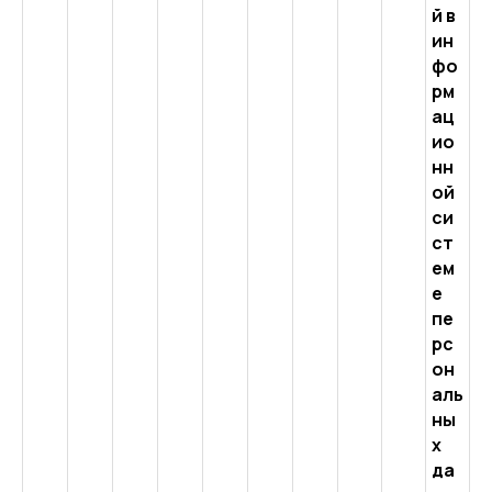
й в
ин
фо
рм
ац
ио
нн
ой
си
ст
ем
е
пе
рс
он
аль
ны
х
да