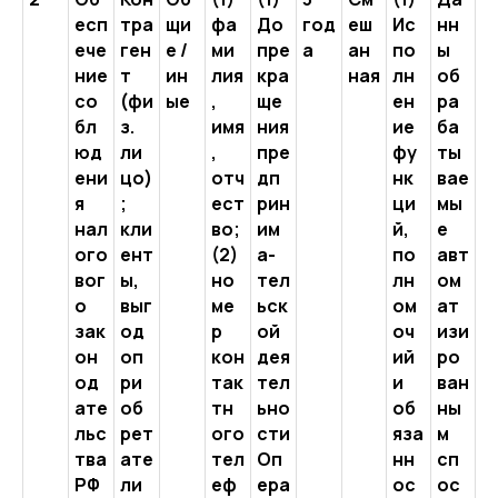
есп
тра
щи
фа
До
год
еш
Ис
нн
ече
ген
е /
ми
пре
а
ан
по
ы
ние
т
ин
лия
кра
ная
лн
об
со
(фи
ые
,
ще
ен
ра
бл
з.
имя
ния
ие
ба
юд
ли
,
пре
фу
ты
ени
цо)
отч
дп
нк
вае
я
;
ест
рин
ци
мы
нал
кли
во;
им
й,
е
ого
ент
(2)
а-
по
авт
вог
ы,
но
тел
лн
ом
о
выг
ме
ьск
ом
ат
зак
од
р
ой
оч
изи
он
оп
кон
дея
ий
ро
од
ри
так
тел
и
ван
ате
об
тн
ьно
об
ны
льс
рет
ого
сти
яза
м
тва
ате
тел
Оп
нн
сп
РФ
ли
еф
ера
ос
ос