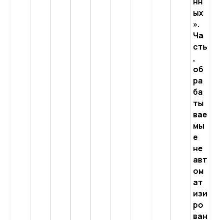
нн
ых
».
Ча
сть
,
об
ра
ба
ты
вае
мы
е
не
авт
ом
ат
изи
ро
ван