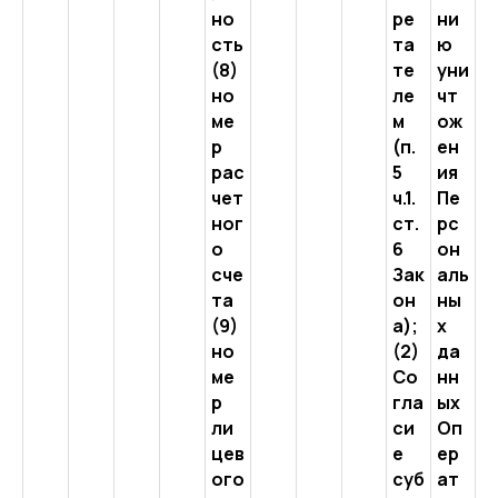
но
ре
ни
сть
та
ю
(8)
те
уни
но
ле
чт
ме
м
ож
р
(п.
ен
рас
5
ия
чет
ч.1.
Пе
ног
ст.
рс
о
6
он
сче
Зак
аль
та
он
ны
(9)
а);
х
но
(2)
да
ме
Со
нн
р
гла
ых
ли
си
Оп
цев
е
ер
ого
суб
ат