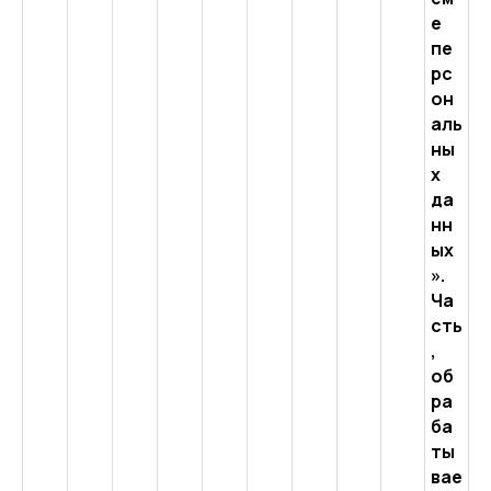
е
пе
рс
он
аль
ны
х
да
нн
ых
».
Ча
сть
,
об
ра
ба
ты
вае