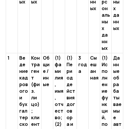
ых
ых
нн
рс
ны
ых
он
х
аль
да
ны
нн
х
ых
да
нн
ых
1
Ве
Кон
Об
(1)
(1)
3
См
(1)
Да
де
тра
щи
фа
Пе
год
еш
Ис
нн
ние
ген
е /
ми
ри
а
ан
по
ые
кад
т
ин
лия
од
ная
лн
об
ров
(фи
ые
,
де
ен
ра
ого
з.
имя
йст
ие
ба
и
ли
,
вия
фу
ты
бух
цо)
отч
дог
нк
вае
гал
;
ест
ов
ци
мы
тер
кли
во;
ор
й,
е
ско
ент
(2)
а и
по
авт