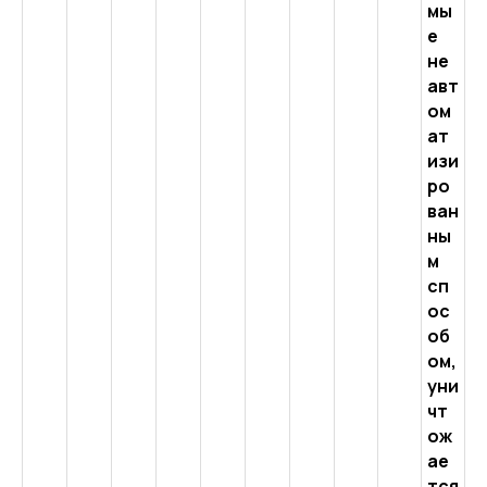
мы
е
не
авт
ом
ат
изи
ро
ван
ны
м
сп
ос
об
ом,
уни
чт
ож
ае
тся