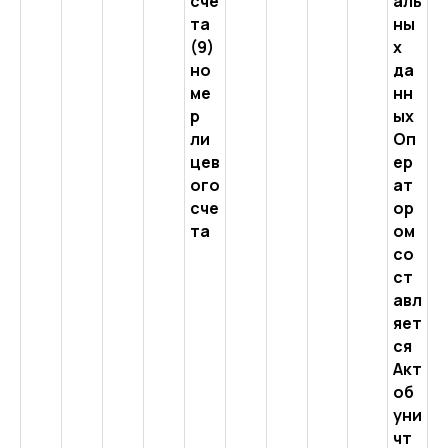
сче
аль
та
ны
(9)
х
но
да
ме
нн
р
ых
ли
Оп
цев
ер
ого
ат
сче
ор
та
ом
со
ст
авл
яет
ся
Акт
об
уни
чт