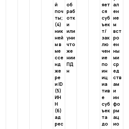
й
об
яет
ал
поч
раб
ся
ен
ты;
отк
суб
ие
(4)
и
ъек
м
ник
или
т/
вст
ней
уни
зак
ро
м в
что
лю
ен
ме
же
чен
ны
ссе
нии
ие
ми
нд
ПД
по
ср
же
н
ин
ед
ре
иц
ств
и ID
иа
ам
(5)
тив
и
ИН
е
ин
Н
суб
фо
(6)
ъек
рм
ад
та
ац
рес
до
ио