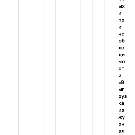
ых
и
пр
и
не
об
хо
ди
мо
ст
и
«В
ыг
руз
ка
из
жу
рн
ал