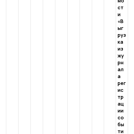
мо
ст
и
«В
ыг
руз
ка
из
жу
рн
ал
а
рег
ис
тр
ац
ии
со
бы
ти