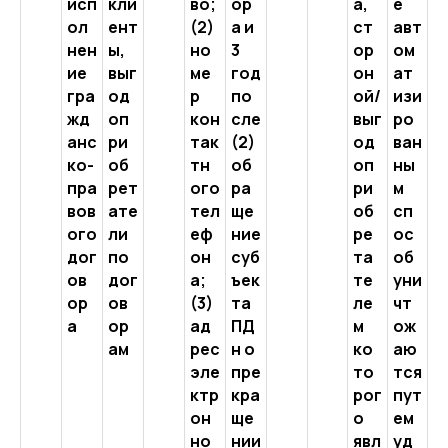
исп
кли
во;
ор
а,
е
ол
ент
(2)
а и
ст
авт
нен
ы,
но
3
ор
ом
ие
выг
ме
год
он
ат
гра
од
р
по
ой/
изи
жд
оп
кон
сле
выг
ро
анс
ри
так
(2)
од
ван
ко-
об
тн
об
оп
ны
пра
рет
ого
ра
ри
м
вов
ате
тел
ще
об
сп
ого
ли
еф
ние
ре
ос
дог
по
он
суб
та
об
ов
дог
а;
ъек
те
уни
ор
ов
(3)
та
ле
чт
а
ор
ад
ПД
м
ож
ам
рес
н о
ко
аю
эле
пре
то
тся
ктр
кра
рог
пут
он
ще
о
ем
но
нии
явл
уд