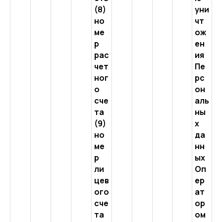
(8)
уни
но
чт
ме
ож
р
ен
рас
ия
чет
Пе
ног
рс
о
он
сче
аль
та
ны
(9)
х
но
да
ме
нн
р
ых
ли
Оп
цев
ер
ого
ат
сче
ор
та
ом