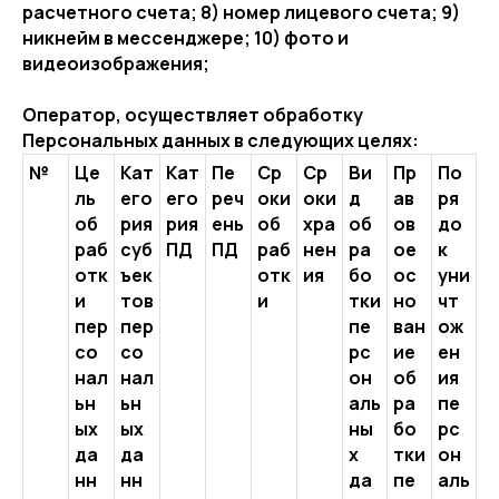
расчетного счета; 8) номер лицевого счета; 9)
никнейм в мессенджере; 10) фото и
видеоизображения;
Оператор, осуществляет обработку
Персональных данных в следующих целях:
№
Це
Кат
Кат
Пе
Ср
Ср
Ви
Пр
По
ль
его
его
реч
оки
оки
д
ав
ря
об
рия
рия
ень
об
хра
об
ов
до
раб
суб
ПД
ПД
раб
нен
ра
ое
к
отк
ъек
отк
ия
бо
ос
уни
и
тов
и
тки
но
чт
пер
пер
пе
ван
ож
со
со
рс
ие
ен
нал
нал
он
об
ия
ьн
ьн
аль
ра
пе
ых
ых
ны
бо
рс
да
да
х
тки
он
нн
нн
да
пе
аль