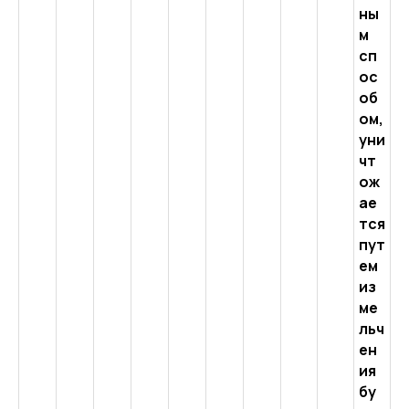
ны
м
сп
ос
об
ом,
уни
чт
ож
ае
тся
пут
ем
из
ме
льч
ен
ия
бу