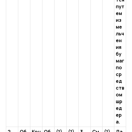
пут
ем
из
ме
льч
ен
ия
бу
маг
по
ср
ед
ств
ом
шр
ед
ер
а.
2
Об
Кон
Об
(1)
(1)
3
См
(1)
Да