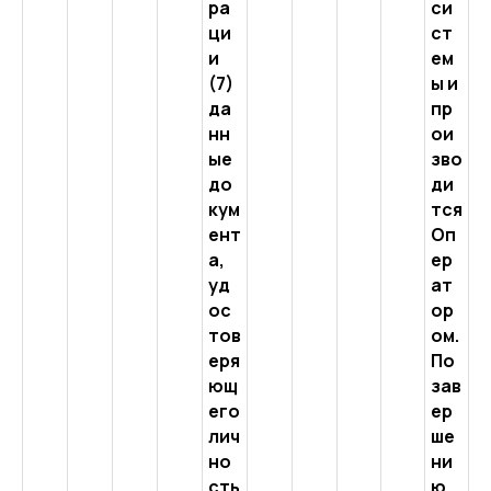
ра
си
ци
ст
и
ем
(7)
ы и
да
пр
нн
ои
ые
зво
до
ди
кум
тся
ент
Оп
а,
ер
уд
ат
ос
ор
тов
ом.
еря
По
ющ
зав
его
ер
лич
ше
но
ни
сть
ю