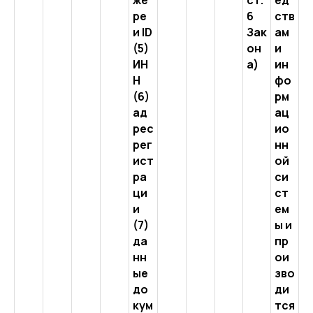
же
ст.
ед
ре
6
ств
и ID
Зак
ам
(5)
он
и
ИН
а)
ин
Н
фо
(6)
рм
ад
ац
рес
ио
рег
нн
ист
ой
ра
си
ци
ст
и
ем
(7)
ы и
да
пр
нн
ои
ые
зво
до
ди
кум
тся