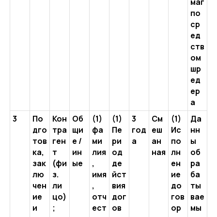
маг
по
ср
ед
ств
ом
шр
ед
ер
а
3
По
Кон
Об
(1)
(1)
3
См
(1)
Да
дго
тра
щи
фа
Пе
год
еш
Ис
нн
тов
ген
е /
ми
ри
а
ан
по
ы
ка,
т
ин
лия
од
ная
лн
об
зак
(фи
ые
,
де
ен
ра
лю
з.
имя
йст
ие
ба
чен
ли
,
вия
до
ты
ие
цо)
отч
дог
гов
вае
и
;
ест
ов
ор
мы