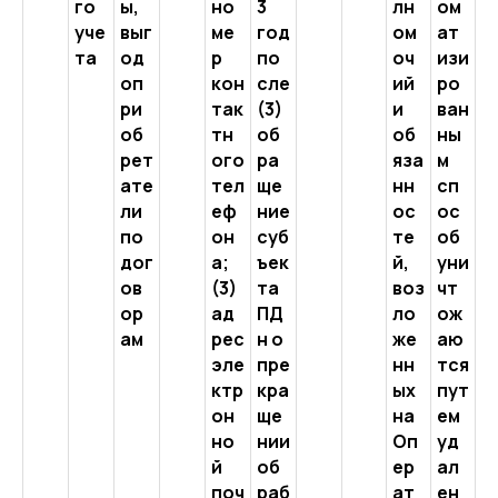
го
ы,
но
3
лн
ом
уче
выг
ме
год
ом
ат
та
од
р
по
оч
изи
оп
кон
сле
ий
ро
ри
так
(3)
и
ван
об
тн
об
об
ны
рет
ого
ра
яза
м
ате
тел
ще
нн
сп
ли
еф
ние
ос
ос
по
он
суб
те
об
дог
а;
ъек
й,
уни
ов
(3)
та
воз
чт
ор
ад
ПД
ло
ож
ам
рес
н о
же
аю
эле
пре
нн
тся
ктр
кра
ых
пут
он
ще
на
ем
но
нии
Оп
уд
й
об
ер
ал
поч
раб
ат
ен