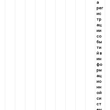
а
рег
ис
тр
ац
ии
со
бы
ти
й в
ин
фо
рм
ац
ио
нн
ой
си
ст
ем