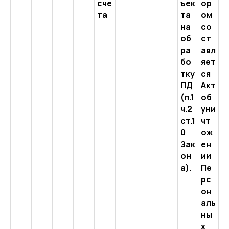
сче
ъек
ор
та
та
ом
на
со
об
ст
ра
авл
бо
яет
тку
ся
ПД
Акт
(п.1
об
ч.2
уни
ст.1
чт
0
ож
Зак
ен
он
ии
а).
Пе
рс
он
аль
ны
х