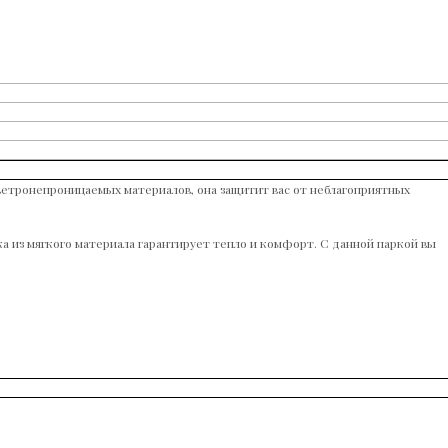
 ветронепроницаемых материалов, она защитит вас от неблагоприятных
а из мягкого материала гарантирует тепло и комфорт. С данной паркой вы