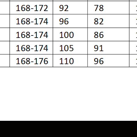
РЕКВИЗИТЫ
ИП ИВАНОВА А.А,
ИНН 5411111111111
ОГРН 125132131221521
р/с 40705452130001010
БИК 045004774
ЦИАЛЬНОСТИ
АО "Альфа-банк"
ЕЛЯ