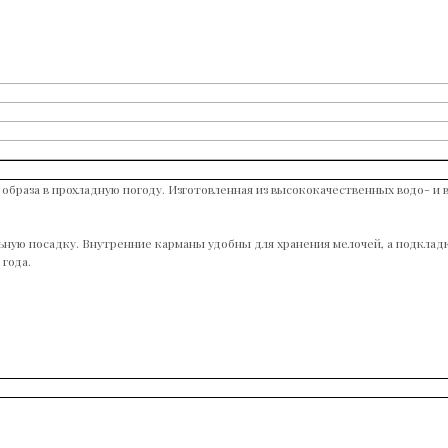
 образа в прохладную погоду. Изготовленная из высококачественных водо- и
ную посадку. Внутренние карманы удобны для хранения мелочей, а подкладк
 года.