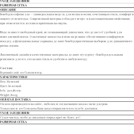
УХОД ЗА ИЗДЕЛИЕМ
РАЗМЕРНАЯ СЕТКА
ОПИСАНИЕ
Бомбер из софтшелла — универсальная модель для весны и осени, сочетающая стиль, комфорт и
защиту от непогоды. Современный материал обладает ветро- и влагозащитными свойствами,
при этом остается легким и приятным на ощупь.
Модель имеет свободный крой, не сковывающий движения, что делает её удобной для
повседневной носки. Эластичные манжеты и пояс на резинке обеспечивают комфортную
посадку, а функциональные карманы делают бомбер практичным выбором для динамичного
ритма жизни.
Лаконичный дизайн и качественные материалы делают эту куртку-бомбер идеальным
решением для тех, кто ценит стиль и удобство в любую погоду.
Cостав:
Верхний слой: 100% полиэстер;
ХАРАКТЕРИСТИКИ
Пол: Женский
Цвет: Бежевый
lwh: 330x380x50
Weight: 800g
ОПЛАТА И ДОСТАВКА
Оплата производится на сайте, либо после согласования заказа с менеджером.
Только после 100% оплаты Ваш заказ отправляется в службу доставки.
УХОД ЗА ИЗДЕЛИЕМ
Сухая чистка; особо деликатная стирка при t не более 30С
РАЗМЕРНАЯ СЕТКА