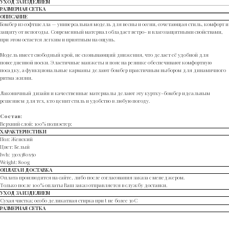
УХОД ЗА ИЗДЕЛИЕМ
РАЗМЕРНАЯ СЕТКА
ОПИСАНИЕ
Бомбер из софтшелла — универсальная модель для весны и осени, сочетающая стиль, комфорт и
защиту от непогоды. Современный материал обладает ветро- и влагозащитными свойствами,
при этом остается легким и приятным на ощупь.
Модель имеет свободный крой, не сковывающий движения, что делает её удобной для
повседневной носки. Эластичные манжеты и пояс на резинке обеспечивают комфортную
посадку, а функциональные карманы делают бомбер практичным выбором для динамичного
ритма жизни.
Лаконичный дизайн и качественные материалы делают эту куртку-бомбер идеальным
решением для тех, кто ценит стиль и удобство в любую погоду.
Cостав:
Верхний слой: 100% полиэстер;
ХАРАКТЕРИСТИКИ
Пол: Женский
Цвет: Белый
lwh: 330x380x50
Weight: 800g
ОПЛАТА И ДОСТАВКА
Оплата производится на сайте, либо после согласования заказа с менеджером.
Только после 100% оплаты Ваш заказ отправляется в службу доставки.
УХОД ЗА ИЗДЕЛИЕМ
Сухая чистка; особо деликатная стирка при t не более 30С
РАЗМЕРНАЯ СЕТКА